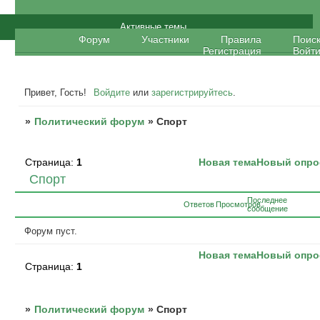
Политический форум
Активные темы
Форум
Участники
Правила
Поис
Регистрация
Войт
Привет, Гость!
Войдите
или
зарегистрируйтесь
.
»
Политический форум
»
Спорт
Страница:
1
Новая тема
Новый опро
Спорт
Последнее
Ответов
Просмотров
сообщение
Форум пуст.
Новая тема
Новый опро
Страница:
1
»
Политический форум
»
Спорт