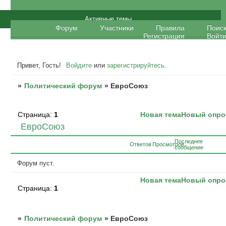
Политический форум
Активные темы
Форум
Участники
Правила
Поис
Регистрация
Войт
Привет, Гость!
Войдите
или
зарегистрируйтесь
.
»
Политический форум
»
ЕвроСоюз
Страница:
1
Новая тема
Новый опро
ЕвроСоюз
Последнее
Ответов
Просмотров
сообщение
Форум пуст.
Новая тема
Новый опро
Страница:
1
»
Политический форум
»
ЕвроСоюз